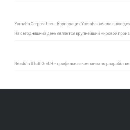
Yamaha Corporation – Корпорация Yamaha начала свою дея
На сегодняшний день является крупнейший мировой прои
Reeds´n Stuff GmbH – профильная компания по разработк