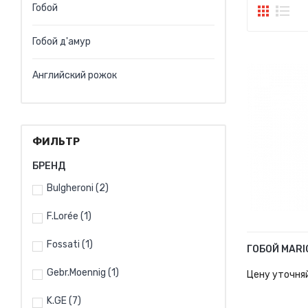
Гобой
Гобой д'амур
Английский рожок
ФИЛЬТР
БРЕНД
Bulgheroni
(2)
F.Lorée
(1)
Fossati
(1)
ГОБОЙ MARI
В КОРЗИН
Gebr.Moennig
(1)
Цену уточня
K.GE
(7)